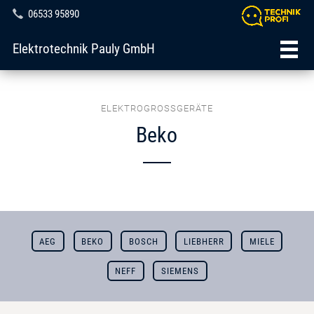
06533 95890
Elektrotechnik Pauly GmbH
ELEKTROGROSSGERÄTE
Beko
AEG
BEKO
BOSCH
LIEBHERR
MIELE
NEFF
SIEMENS