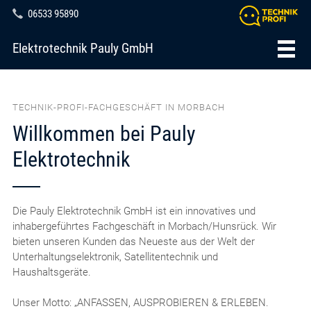
06533 95890
Elektrotechnik Pauly GmbH
TECHNIK-PROFI-FACHGESCHÄFT IN MORBACH
Willkommen bei Pauly
Elektrotechnik
Die Pauly Elektrotechnik GmbH ist ein innovatives und
inhabergeführtes Fachgeschäft in Morbach/Hunsrück. Wir
bieten unseren Kunden das Neueste aus der Welt der
Unterhaltungselektronik, Satellitentechnik und
Haushaltsgeräte.
Unser Motto: „ANFASSEN, AUSPROBIEREN & ERLEBEN.