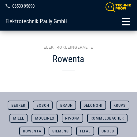
06533 95890
Elektrotechnik Pauly GmbH
ELEKTROKLEINGERAETE
Rowenta
BEURER
BOSCH
BRAUN
DELONGHI
KRUPS
MIELE
MOULINEX
NIVONA
ROMMELSBACHER
ROWENTA
SIEMENS
TEFAL
UNOLD