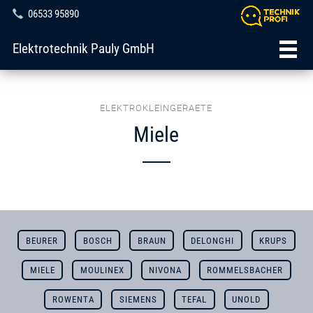
06533 95890
Elektrotechnik Pauly GmbH
ELEKTROKLEINGERAETE
Miele
BEURER
BOSCH
BRAUN
DELONGHI
KRUPS
MIELE
MOULINEX
NIVONA
ROMMELSBACHER
ROWENTA
SIEMENS
TEFAL
UNOLD