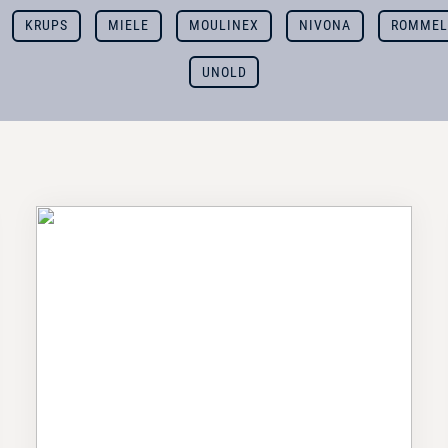
KRUPS
MIELE
MOULINEX
NIVONA
ROMMEL
UNOLD